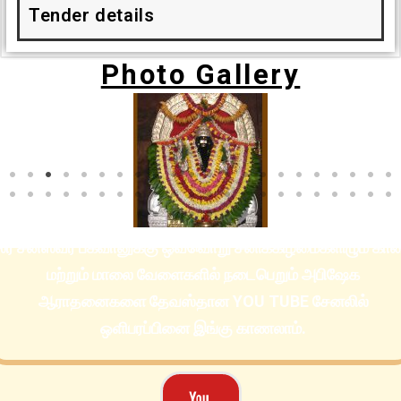
Tender details
Photo Gallery
்ரீ சனீஸ்வர பகவானுக்கு ஒவ்வொறு சனிக்கிழமைகளிழும் கா
மற்றும் மாலை வேளைகளில் நடைபெறும் அபிஷேக
ஆராதனைகளை தேவஸ்தான YOU TUBE சேனலில்
ஒளிபரப்பினை இங்கு காணலாம்.