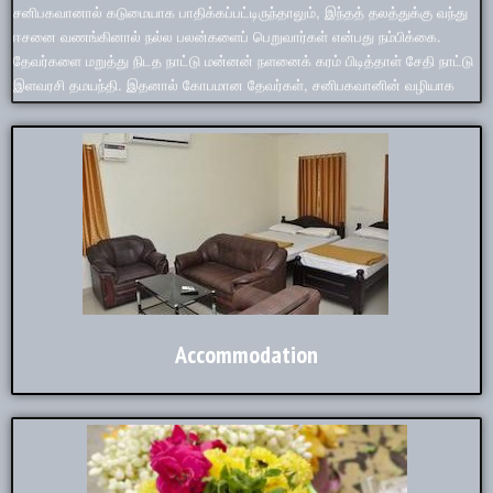
இளவரசி தமயந்தி. இதனால் கோபமான தேவர்கள், சனிபகவானின் வழியாக
நளனை கடுமையாக சோதித்தார்கள். எல்லா செல்வத்தையும் இழந்து, இறுதியில்
தமயந்தியையும் பிரிந்து சேவகனாக மாறினான் நளன். பின்னர் இங்குள்ள
தர்ப்பாரண்யேஸ்வரரை வணங்கி, சனீஸ்வரனையும் சரணடைந்தான். அதனால்,
சனிபகவானின் கருணையால் இழந்த தன் நாட்டையும் அளவற்ற செல்வங்களையும்
பெற்றான் என்று தலவரலாறு கூறுகிறது. சனிபகவானின் கருணையை எண்ணி
நளராஜனே பலவிதமான பண்டிகைகளை உருவாக்கிக் கொண்டாடி மகிழ்ந்தான்.
இவன் நீராடிய திருக்குளம் இன்றும் நளதீர்த்தம் என்றே வழங்கப்படுகிறது. ஜன்மச்
சனி, கண்ட சனி, அஷ்டமத்து சனி, மத்திய சனி, ஆத்ய சனி, ஏழரை சனி என்று
சனிபகவானால் எத்தகைய பாதிப்புகள் ஏற்பட்டிருந்தாலும், இந்தத் தலத்துக்கு
வந்து பரிகாரம் செய்வது வழக்கம். நளதீர்த்ததில் நீராடி, எள் தீபம் ஏற்றி,
கருங்குவளை மலர் சாத்தி சனீஸ்வரனை வணங்கினால் தீராத எந்தத் துயரமும்
தீரும்.
Accommodation